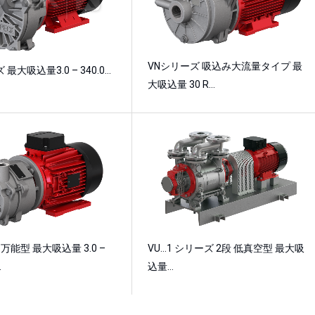
VNシリーズ 吸込み大流量タイプ 最
最大吸込量3.0 – 340.0…
大吸込量 30 R…
万能型 最大吸込量 3.0 –
VU…1 シリーズ 2段 低真空型 最大吸
…
込量…