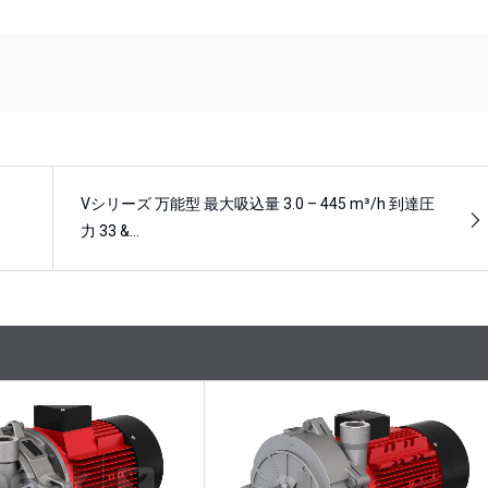
Vシリーズ 万能型 最大吸込量 3.0 – 445 m³/h 到達圧
力 33 &…