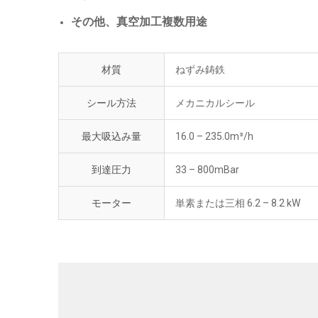
その他、真空加工複数用途
材質
ねずみ鋳鉄
シール方法
メカニカルシール
最大吸込み量
16.0 – 235.0m³/h
到達圧力
33 – 800mBar
モーター
単素または三相 6.2 – 8.2 kW