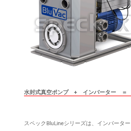
水封式真空ポンプ + インバーター ＝ B
スペックBluLineシリーズは、インバ