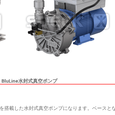
luLine水封式真空ポンプ
ーターを搭載した水封式真空ポンプになります。ベースと