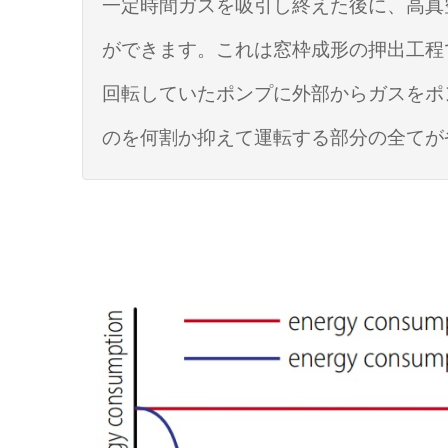
一定時間ガスを吸引し終えた後に、高真
ができます。これは窓枠成形の押出工程
回転していたポンプに外部からガスをポ
のを何割か抑えて運転する部分の全てが