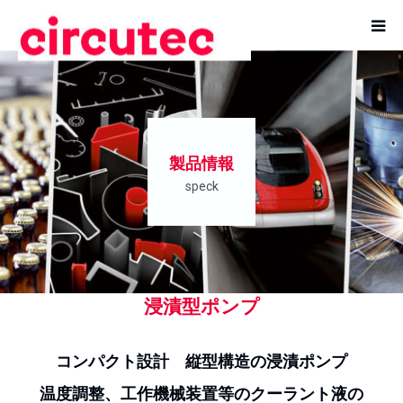
TOP
製品紹介
製品情報
スペック社の製品特徴
speck
ポンプを探す
実績用途一覧
浸漬型ポンプ
コラム
コンパクト設計 縦型構造の浸漬ポンプ
会社概要
温度調整、工作機械装置等のクーラント液の