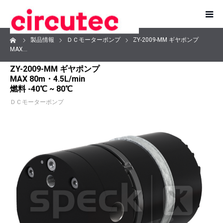
ーム
製品情報
ＤＣモーターポンプ
ZY-2009-MM ギヤポンプ
TOP
MAX…
ZY-2009-MM ギヤポンプ
製品紹介
MAX 80m・4.5L/min
燃料 -40℃ ~ 80℃
スペック社の製品特徴
ＤＣモーターポンプ
ポンプを探す
実績用途一覧
コラム
会社概要