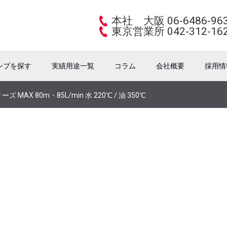
本社 大阪 06-6486-96
東京営業所 042-312-16
ンプを探す
実績用途一覧
コラム
会社概要
採用情
リーズ MAX 80m・85L/min 水 220℃ / 油 350℃