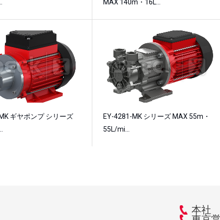
…
MAX 140m・16L…
/3-MK ギヤポンプ シリーズ
EY-4281-MK シリーズ MAX 55m・
…
55L/mi…
本社 大
東京営業