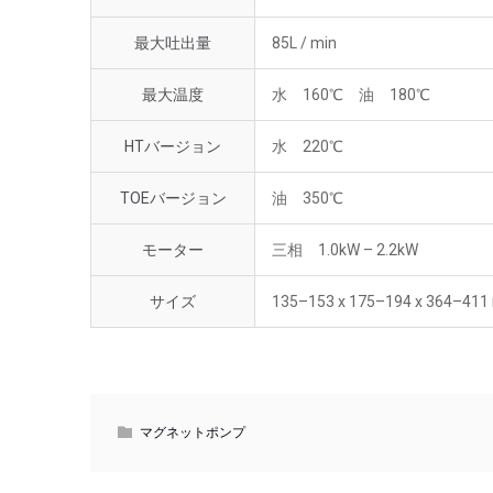
最大吐出量
85L / min
最大温度
水 160℃ 油 180℃
HTバージョン
水 220℃
TOEバージョン
油 350℃
モーター
三相 1.0kW – 2.2kW
サイズ
135–153 x 175–194 x 364–411
マグネットポンプ