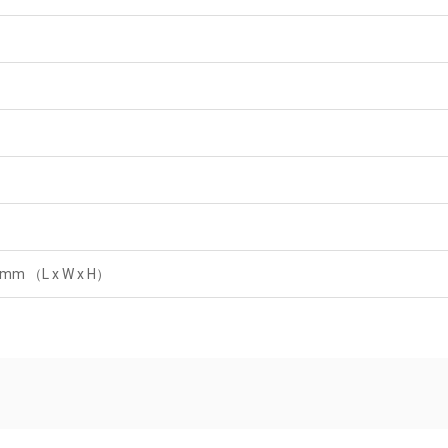
 mm （L x W x H）